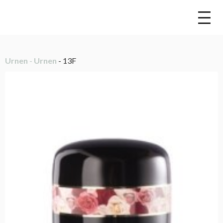
Urnen
-
Urnen
- 13F