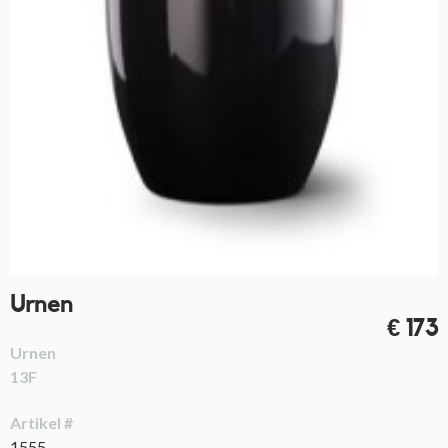
Urnen
€ 173
Urnen
13F
Artikel #
1555