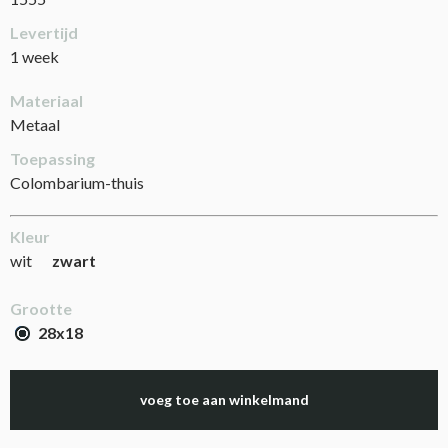
Levertijd
1 week
Materiaal
Metaal
Toepassing
Colombarium-thuis
Kleur
wit
zwart
Grootte
28x18
voeg toe aan winkelmand