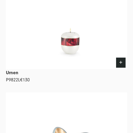
Urnen
P9822L
€130