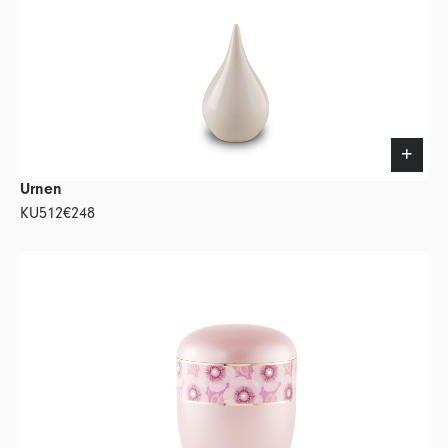
Urnen
KU512
€248