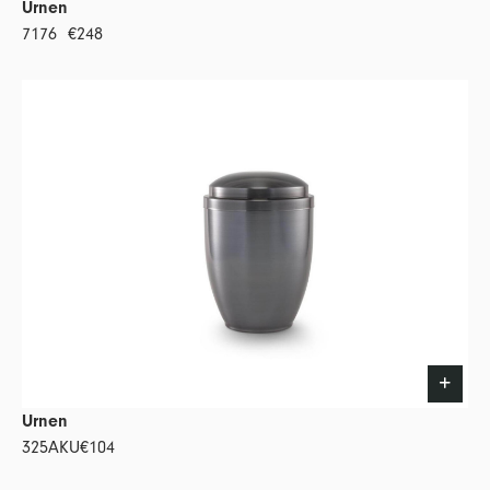
Urnen
7176
€248
Urnen
325AKU
€104