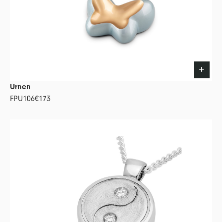
Urnen
FPU106
€173