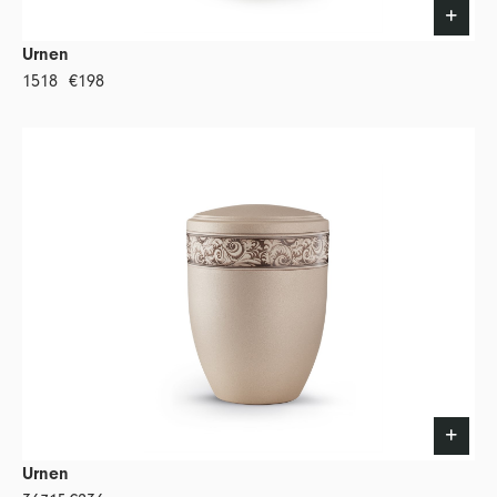
Urnen
1518
€198
Urnen