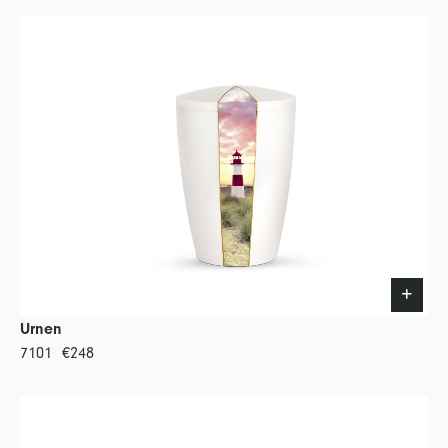
Urnen
7101
€248