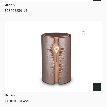
Urnen
52820623
€173
Urnen
KU101LED
€463