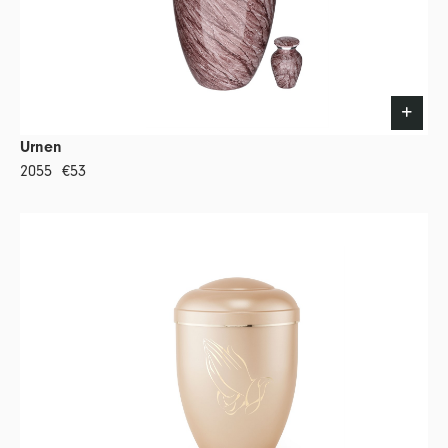
Urnen
2055
€53