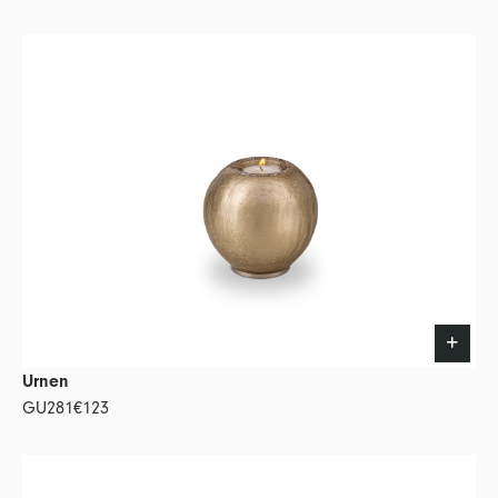
Urnen
GU281
€123