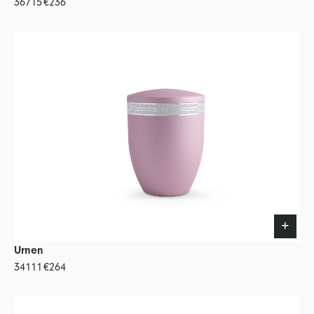
36715
€236
Urnen
34111
€264