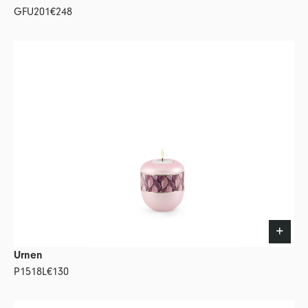
GFU201
€248
Urnen
P1518L
€130