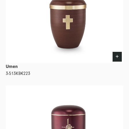
Urnen
3-513KB
€223