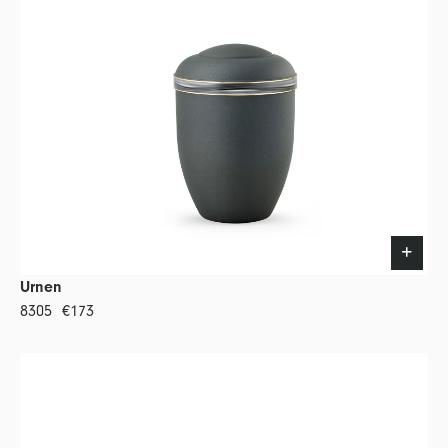
Urnen
8305
€173