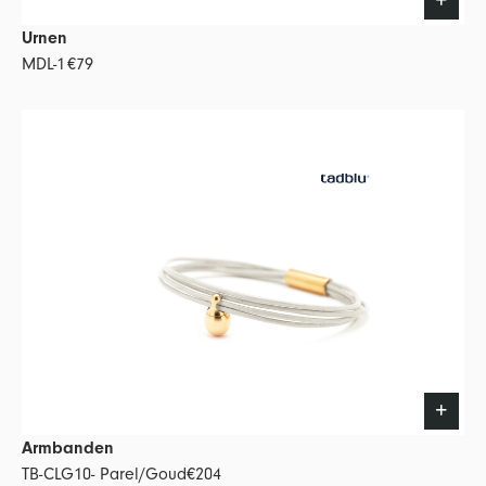
Urnen
MDL-1
€79
Armbanden
TB-CLG10- Parel/Goud
€204