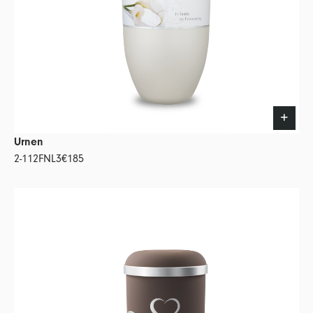
Urnen
2-112FNL3
€185