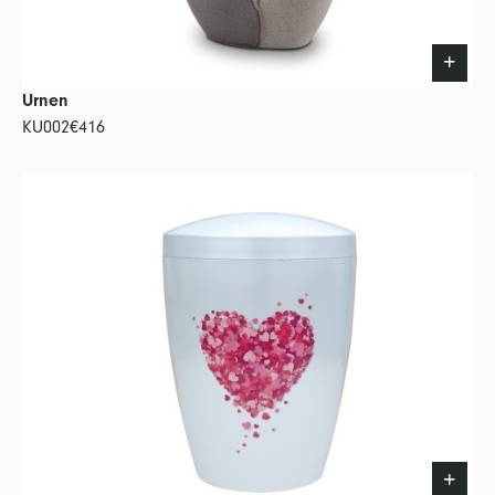
Urnen
KU002
€416