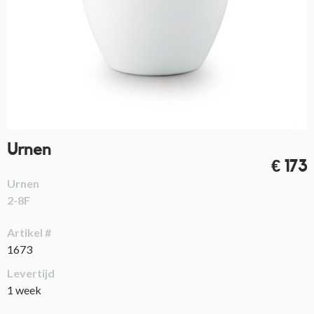
Urnen
€ 173
Urnen
2-8F
Artikel #
1673
Levertijd
1 week