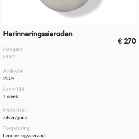
Herinneringssieraden
€ 270
Hangers
H043
Artikel #
2509
Levertijd
1 week
Materiaal
zilver/goud
Toepassing
herinneringssieraad