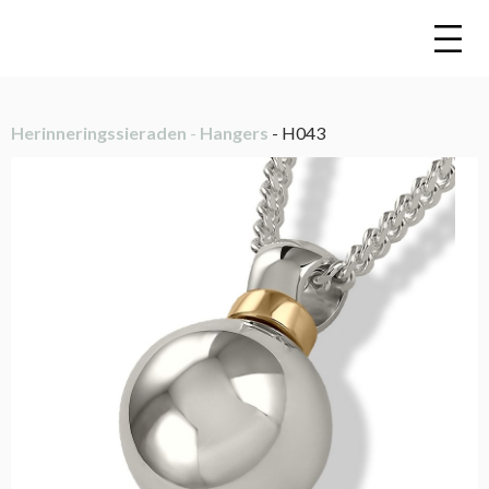
Herinneringssieraden
-
Hangers
- H043