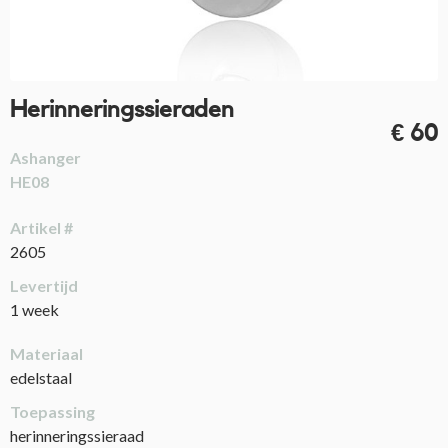
Herinneringssieraden
€ 60
Ashanger
HE08
Artikel #
2605
Levertijd
1 week
Materiaal
edelstaal
Toepassing
herinneringssieraad