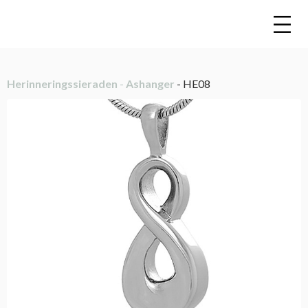
Herinneringssieraden
-
Ashanger
- HE08