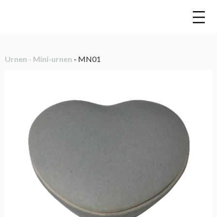
Urnen
-
Mini-urnen
- MN01