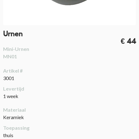
Urnen
€ 44
Mini-Urnen
MN01
Artikel #
3001
Levertijd
1 week
Materiaal
Keramiek
Toepassing
thuis