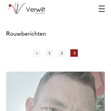
Rouwberichten
«
1
2
3